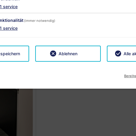
alle, die Ruhe und Erholung suchen.
1
service
Mittendrin genießt ihr den Charm d
nktionalität
(immer notwendig)
Strom wird vor ORT je nach Verbrau
1
service
Ct/kWh inklusive Steuern.
Preise anzeigen
Grundriss
 speichern
Ablehnen
Alle a
Anfrage
Buchen
Bereitg