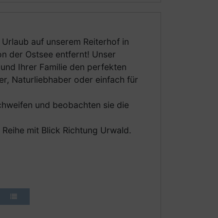
 Urlaub auf unserem Reiterhof in
n der Ostsee entfernt! Unser
und Ihrer Familie den perfekten
r, Naturliebhaber oder einfach für
 schweifen und beobachten sie die
 Reihe mit Blick Richtung Urwald.
ch berechnet. Der Preis beträgt 0,46