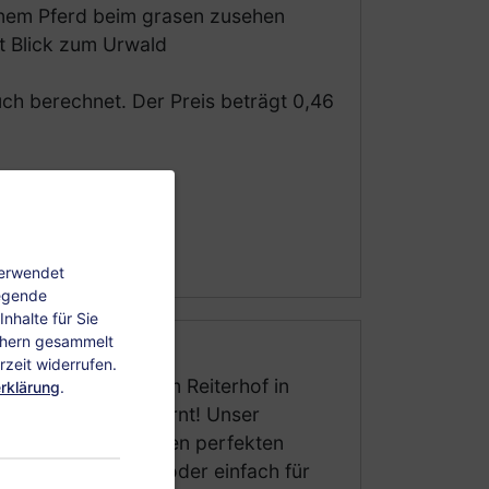
inem Pferd beim grasen zusehen
it Blick zum Urwald
ch berechnet. Der Preis beträgt 0,46
verwendet
legende
nhalte für Sie
chern gesammelt
zeit widerrufen.
 Urlaub auf unserem Reiterhof in
rklärung
.
n der Ostsee entfernt! Unser
und Ihrer Familie den perfekten
r, Naturliebhaber oder einfach für