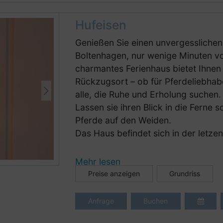
Hufeisen
Genießen Sie einen unvergesslichen
Boltenhagen, nur wenige Minuten vo
charmantes Ferienhaus bietet Ihnen 
Rückzugsort – ob für Pferdeliebhabe
alle, die Ruhe und Erholung suchen.
Lassen sie ihren Blick in die Ferne
Pferde auf den Weiden.
Das Haus befindet sich in der letzen
Strom wird vor ORT je nach Verbrau
Mehr lesen
Ct/kWh inklusive Steuern.
Preise anzeigen
Grundriss
Anfrage
Buchen