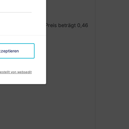
es Reiterdorfes
ch berechnet. Der Preis beträgt 0,46
kzeptieren
estellt von websedit