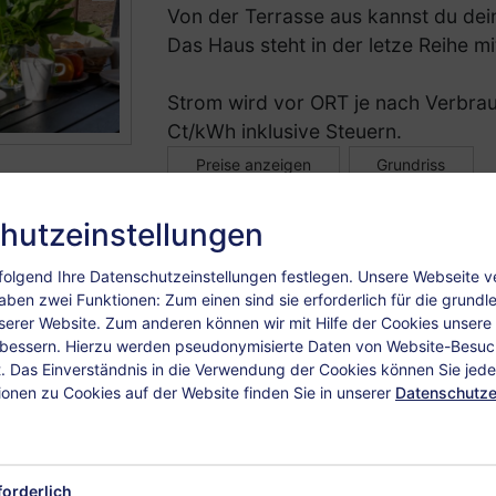
Von der Terrasse aus kannst du de
Das Haus steht in der letze Reihe m
Strom wird vor ORT je nach Verbrau
Ct/kWh inklusive Steuern.
Preise anzeigen
Grundriss
hutzeinstellungen
Anfrage
Buchen
olgend Ihre Datenschutzeinstellungen festlegen.
Unsere Webseite 
aben zwei Funktionen: Zum einen sind sie erforderlich für die grund
nserer Website. Zum anderen können wir mit Hilfe der Cookies unsere I
Seepferdchen 2
rbessern. Hierzu werden pseudonymisierte Daten von Website-Besu
 Das Einverständnis in die Verwendung der Cookies können Sie jeder
Genießen Sie einen unvergesslichen
ionen zu Cookies auf der Website finden Sie in unserer
Datenschutze
Boltenhagen, nur wenige Minuten vo
charmantes Ferienhaus bietet Ihnen 
Rückzugsort – ob für Pferdeliebhabe
forderlich