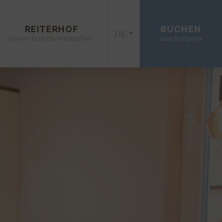
REITERHOF
BUCHEN
DE
Unsere Reiterferienangebote
zum Bestpreis